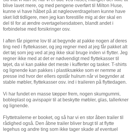
blive lavet mere, og med pengene overført til Milton Huse,
kunne vi have håbet på at nøgleoverdragelsen kunne have
sket lidt tidligere, men jeg kan forestille mig at der skal en
del til for at ændre overtagelsesdatoen, blandt andet i
forbindelse med forsikringer osv.
I aften får pigerne lov til at begynde at pakke nogen af deres
ting ned i flyttekasser, og jeg regner med at jeg får pakket alt
det tøj som jeg ved at jeg ikke skal bruge inden vi flytter. Jeg
regner ikke med at det er nødvendigt med flyttekasser til
tøjet, da vi kan pakke det meste i kufferter og tasker. T-shirts
og lignende kan pakkes i plastiksække som er nemme at
presse ind hvor der ellers opstår hulrum når vi begynder at
stable møbler, flyttekasser osv. ind i traileren på flyttedagen.
Vi har fundet en masse tæpper frem, nogen skumgummi,
bobleplast og avispapir til at beskytte møbler, glas, tallerkner
og lignende.
Flyttetrailerne er booket, og så har vi en stor åben trailer til
rådighed også. Den åbne trailer bliver brugt til at flytte
legehus og andre ting som ikke tager skade af eventuel