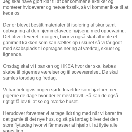
Jeg skal have gjort klar til at der kommer elektriker og
monterer hvidevarer og netværksstik, så vi kommer ikke til at
kede os.
Der er blevet bestilt materialer til isolering af skur samt
opbygning af den hjemmelavede højseng med opbevaring.
Det bliver leveret i morgen, hvor vi også skal afhente et
gammelt køkken som kan sættes op i skuret så vi får godt
med skabsplads til opmagasinering af værktøj, skruer og
lignende.
Onsdag skal vi i banken og i IKEA hvor der skal købes
skabe til pigernes værelser og til soveværelset. De skal
samles torsdag og fredag.
Vi har heldigvis nogen søde forældre som hjælper med
pigerne de dage hvor der er mest travlt. Så kan de også
rigtigt få lov til at se og mærke huset.
Herudover forventer vi at tage lidt ting med når vi kører fra
det gamle til det nye hus, og så på lørdag bliver det den
store flyttedag hvor vi får masser af hjælp til at flytte alle
vores ting.