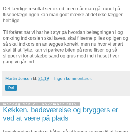
Det færdige resultat ser ok ud, men når man går rundt på
flisebelægningen kan man godt mærke at det ikke lægger
helt lige.
Til foråret når vi har helt styr på hvordan belægningen i og
omkring indkørslen skal laves, skal fliserne pilles op igen og
så skal indkørslen anlægges korrekt, men nu hvor vi snart
skal til at flytte, kan vi parkere bilen på rene fliser, og så
slipper vi for at slæbe sand og grus med ind i huset hver
gang vi går ind.
Martin Jensen
kl.
21.19
Ingen kommentarer:
Del
mandag den 23. november 2015
Køkken, badeværelse og bryggers er
ved at være på plads
I weekenden havde vi håbet på at kunne komme til at lægge