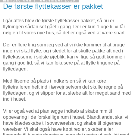
mandag den 7. december 2015
De første flyttekasser er pakket
I går aftes blev de første flyttekasser pakket, så nu er
flytningen sådan set gået i gang. Der er kun 1 uge til vi får
nøglen til vores nye hus, så det er også ved at være snart.
Der er flere ting som jeg ved at vi ikke kommer til at bruge
inden vi skal flytte, og i stedet for at skulle pakke alt ned i
flyttekasserne i sidste øjeblik, kan vi lige så godt komme i
gang i god tid, så vi kan fokusere på at flytte tingene på
flyttedagen.
Med fliserne på plads i indkørslen så vi kan køre
flyttetraileren helt ind i tørvejr selvom det skulle regne på
flyttedagen, og vi slipper for at slæbe alt for meget sand med
ind i huset.
Vi er også ved at planlægge indkøb af skabe mm til
opbevaring i de forskellige rum i huset. Blandt andet skal vi
have klædeskabe til soveværelset og skabe til pigernes
værelser. Vi skal også have købt reoler, skaber eller