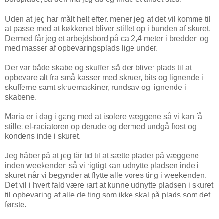
Uden at jeg har målt helt efter, mener jeg at det vil komme til
at passe med at køkkenet bliver stillet op i bunden af skuret.
Dermed får jeg et arbejdsbord på ca 2,4 meter i bredden og
med masser af opbevaringsplads lige under.
Der var både skabe og skuffer, så der bliver plads til at
opbevare alt fra små kasser med skruer, bits og lignende i
skufferne samt skruemaskiner, rundsav og lignende i
skabene.
Maria er i dag i gang med at isolere væggene så vi kan få
stillet el-radiatoren op derude og dermed undgå frost og
kondens inde i skuret.
Jeg håber på at jeg får tid til at sætte plader på væggene
inden weekenden så vi rigtigt kan udnytte pladsen inde i
skuret når vi begynder at flytte alle vores ting i weekenden.
Det vil i hvert fald være rart at kunne udnytte pladsen i skuret
til opbevaring af alle de ting som ikke skal på plads som det
første.