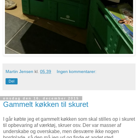
Martin Jensen
kl.
05.39
Ingen kommentarer:
Del
onsdag den 16. december 2015
Gammelt køkken til skuret
I går købte jeg et gammelt køkken som skal stilles op i skuret
til opbevaring af værktøj, skruer osv. Der var masser af
underskabe og overskabe, men desværre ikke nogen
bordplade, så den må jeg ud og finde et andet sted.