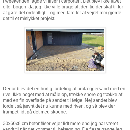
I weekenden lagde vi fliser i carporten. Det blev ikke lavet
efter bogen, da jeg ikke ville bruge alt den tid der skal til for
at gøre det ordentligt – og med fare for at vejret mm gjorde
det til et mislykket projekt.
Derfor blev det en hurtig fordeling af brolæggersand med en
rive. Ikke noget med at måle op, trække snore og trække af
med en fin overflade på sandet til følge. Nej sandet blev
fordelt så jævnt det nu kunne med riven, og så blev der
trampet lidt på det med skoene.
30x60x8 cm betonfliser vejer lidt mere end jeg har været
vandt til når det kommer til belægning. De fleste gange jeg