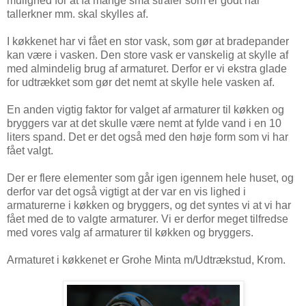
mulighed for at få mange små stråler som er godt når
tallerkner mm. skal skylles af.
I køkkenet har vi fået en stor vask, som gør at bradepander
kan være i vasken. Den store vask er vanskelig at skylle af
med almindelig brug af armaturet. Derfor er vi ekstra glade
for udtrækket som gør det nemt at skylle hele vasken af.
En anden vigtig faktor for valget af armaturer til køkken og
bryggers var at det skulle være nemt at fylde vand i en 10
liters spand. Det er det også med den høje form som vi har
fået valgt.
Der er flere elementer som går igen igennem hele huset, og
derfor var det også vigtigt at der var en vis lighed i
armaturerne i køkken og bryggers, og det syntes vi at vi har
fået med de to valgte armaturer. Vi er derfor meget tilfredse
med vores valg af armaturer til køkken og bryggers.
Armaturet i køkkenet er Grohe Minta m/Udtrækstud, Krom.