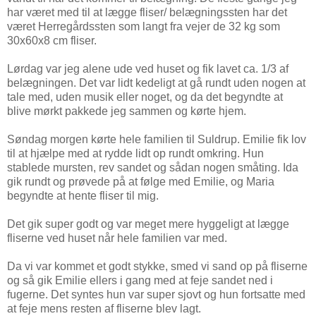
har været med til at lægge fliser/ belægningssten har det
været Herregårdssten som langt fra vejer de 32 kg som
30x60x8 cm fliser.
Lørdag var jeg alene ude ved huset og fik lavet ca. 1/3 af
belægningen. Det var lidt kedeligt at gå rundt uden nogen at
tale med, uden musik eller noget, og da det begyndte at
blive mørkt pakkede jeg sammen og kørte hjem.
Søndag morgen kørte hele familien til Suldrup. Emilie fik lov
til at hjælpe med at rydde lidt op rundt omkring. Hun
stablede mursten, rev sandet og sådan nogen småting. Ida
gik rundt og prøvede på at følge med Emilie, og Maria
begyndte at hente fliser til mig.
Det gik super godt og var meget mere hyggeligt at lægge
fliserne ved huset når hele familien var med.
Da vi var kommet et godt stykke, smed vi sand op på fliserne
og så gik Emilie ellers i gang med at feje sandet ned i
fugerne. Det syntes hun var super sjovt og hun fortsatte med
at feje mens resten af fliserne blev lagt.