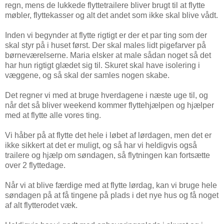
regn, mens de lukkede flyttetrailere bliver brugt til at flytte
møbler, flyttekasser og alt det andet som ikke skal blive vådt.
Inden vi begynder at flytte rigtigt er der et par ting som der
skal styr på i huset først. Der skal males lidt pigefarver på
børneværelserne. Maria elsker at male sådan noget så det
har hun rigtigt glædet sig til. Skuret skal have isolering i
væggene, og så skal der samles nogen skabe.
Det regner vi med at bruge hverdagene i næste uge til, og
når det så bliver weekend kommer flyttehjælpen og hjælper
med at flytte alle vores ting.
Vi håber på at flytte det hele i løbet af lørdagen, men det er
ikke sikkert at det er muligt, og så har vi heldigvis også
trailere og hjælp om søndagen, så flytningen kan fortsætte
over 2 flyttedage.
Når vi at blive færdige med at flytte lørdag, kan vi bruge hele
søndagen på at få tingene på plads i det nye hus og få noget
af alt flytterodet væk.