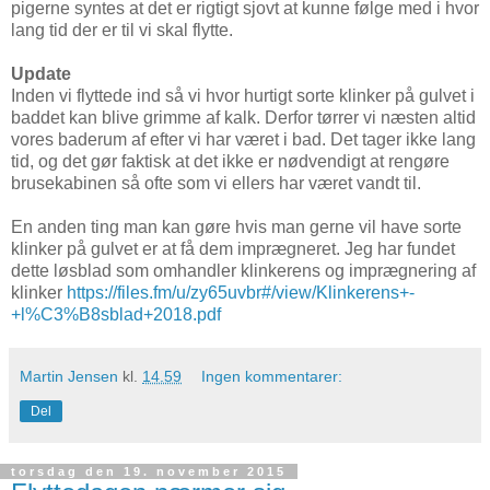
pigerne syntes at det er rigtigt sjovt at kunne følge med i hvor
lang tid der er til vi skal flytte.
Update
Inden vi flyttede ind så vi hvor hurtigt sorte klinker på gulvet i
baddet kan blive grimme af kalk. Derfor tørrer vi næsten altid
vores baderum af efter vi har været i bad. Det tager ikke lang
tid, og det gør faktisk at det ikke er nødvendigt at rengøre
brusekabinen så ofte som vi ellers har været vandt til.
En anden ting man kan gøre hvis man gerne vil have sorte
klinker på gulvet er at få dem imprægneret. Jeg har fundet
dette løsblad som omhandler klinkerens og imprægnering af
klinker
https://files.fm/u/zy65uvbr#/view/Klinkerens+-
+l%C3%B8sblad+2018.pdf
Martin Jensen
kl.
14.59
Ingen kommentarer:
Del
torsdag den 19. november 2015