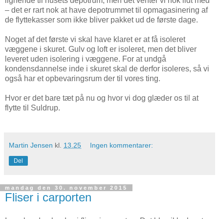
lignende til husets depotrum, men det venter vi nok lidt med
– det er rart nok at have depotrummet til opmagasinering af
de flyttekasser som ikke bliver pakket ud de første dage.
Noget af det første vi skal have klaret er at få isoleret
væggene i skuret. Gulv og loft er isoleret, men det bliver
leveret uden isolering i væggene. For at undgå
kondensdannelse inde i skuret skal de derfor isoleres, så vi
også har et opbevaringsrum der til vores ting.
Hvor er det bare tæt på nu og hvor vi dog glæder os til at
flytte til Suldrup.
Martin Jensen
kl.
13.25
Ingen kommentarer:
Del
mandag den 30. november 2015
Fliser i carporten