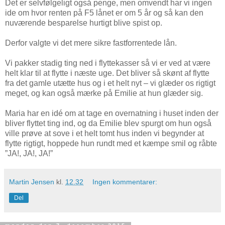
Det er selvfølgeligt også penge, men omvendt har vi ingen
ide om hvor renten på F5 lånet er om 5 år og så kan den
nuværende besparelse hurtigt blive spist op.
Derfor valgte vi det mere sikre fastforrentede lån.
Vi pakker stadig ting ned i flyttekasser så vi er ved at være
helt klar til at flytte i næste uge. Det bliver så skønt af flytte
fra det gamle utætte hus og i et helt nyt – vi glæder os rigtigt
meget, og kan også mærke på Emilie at hun glæder sig.
Maria har en idé om at tage en overnatning i huset inden der
bliver flyttet ting ind, og da Emilie blev spurgt om hun også
ville prøve at sove i et helt tomt hus inden vi begynder at
flytte rigtigt, hoppede hun rundt med et kæmpe smil og råbte
”JA!, JA!, JA!”
Martin Jensen
kl.
12.32
Ingen kommentarer:
Del