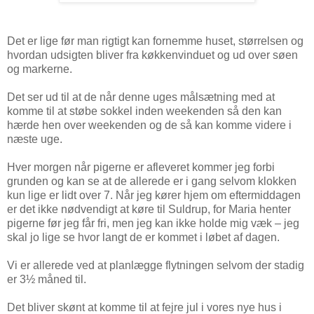
Det er lige før man rigtigt kan fornemme huset, størrelsen og
hvordan udsigten bliver fra køkkenvinduet og ud over søen
og markerne.
Det ser ud til at de når denne uges målsætning med at
komme til at støbe sokkel inden weekenden så den kan
hærde hen over weekenden og de så kan komme videre i
næste uge.
Hver morgen når pigerne er afleveret kommer jeg forbi
grunden og kan se at de allerede er i gang selvom klokken
kun lige er lidt over 7. Når jeg kører hjem om eftermiddagen
er det ikke nødvendigt at køre til Suldrup, for Maria henter
pigerne før jeg får fri, men jeg kan ikke holde mig væk – jeg
skal jo lige se hvor langt de er kommet i løbet af dagen.
Vi er allerede ved at planlægge flytningen selvom der stadig
er 3½ måned til.
Det bliver skønt at komme til at fejre jul i vores nye hus i