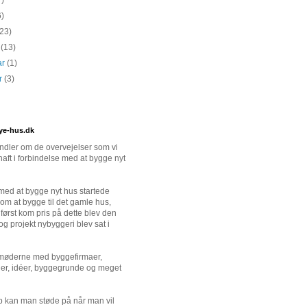
7)
6)
(23)
s
(13)
ar
(1)
ar
(3)
ye-hus.dk
dler om de overvejelser som vi
haft i forbindelse med at bygge nyt
ed at bygge nyt hus startede
om at bygge til det gamle hus,
først kom pris på dette blev den
 og projekt nybyggeri blev sat i
 møderne med byggefirmaer,
er, idéer, byggegrunde og meget
 kan man støde på når man vil