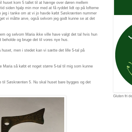
il huset kom 5 tallet til at hænge over døren mellem
tid siden hjalp min mor med at få ryddet lidt op på lofterne
om jeg i tanke om at vi jo havde købt Søskrænten nummer
oget vi måtte arve, også selvom jeg godt kunne se at det
 hjem og selvom Maria ikke ville have valgt det tal hvis hun
t beholde og bruge det til vores nye hus.
huset, men i stedet kan vi sætte det lille 5-tal på
e Maria så købt et noget større 5-tal til mig som kunne
ne til Søskrænten 5. Nu skal huset bare bygges og det
Gluten fri d