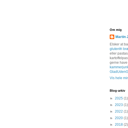
Om mig
Martin 
Elsker at b
glutenfri br
eller pastas
kartoffelpas
gerne have
kammerjun
GladUdenGl
Vis hele min
Blog-arkiv
►
2025
(1)
►
2023
(1)
►
2022
(1)
►
2020
(1)
►
2018
(2)