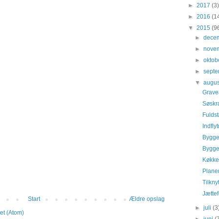
►
2017
(3)
►
2016
(1
▼
2015
(9
►
dece
►
nove
►
oktob
►
sept
▼
augu
Gravea
Søskr
Fulds
Indfly
Bygget
Bygge
Køkk
Planer
Tilkny
Jættef
Start
Ældre opslag
►
juli
(3
et (Atom)