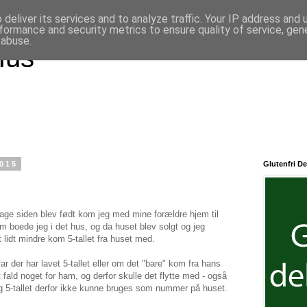
deliver its services and to analyze traffic. Your IP address and
formance and security metrics to ensure quality of service, ge
 abuse.
Hus
2015
Glutenfri De
 dage siden blev født kom jeg med mine forældre hjem til
 boede jeg i det hus, og da huset blev solgt og jeg
 lidt mindre kom 5-tallet fra huset med.
r der har lavet 5-tallet eller om det "bare" kom fra hans
 fald noget for ham, og derfor skulle det flytte med - også
og 5-tallet derfor ikke kunne bruges som nummer på huset.