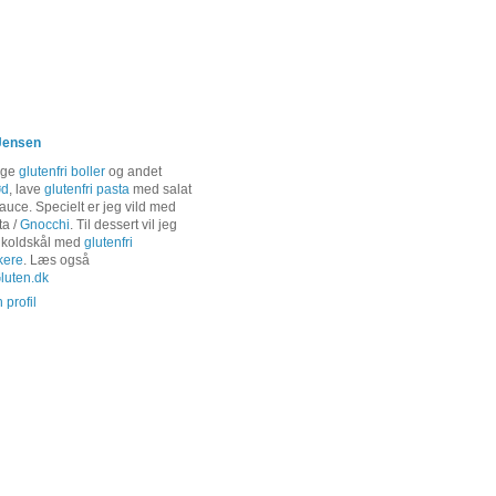
Jensen
age
glutenfri boller
og andet
ød
, lave
glutenfri pasta
med salat
auce. Specielt er jeg vild med
ta /
Gnocchi
. Til dessert vil jeg
 koldskål med
glutenfri
kere
. Læs også
uten.dk
 profil