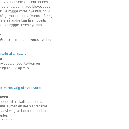
us? Vi har selv læst om andres
r og er på den måde blevet godt
t skulle bygge vores nye hus, og vi
gså gerne dele ud af vores erfaring
re så andre kan få en positiv
ed at bygge deres nye hus.
r
 Grohe armaturer til vores nye hus
valg af armaturer
er
 hvidevarer ved Køkken og
ugsen i St. Ajstrup.
 vores valg af hvidevarer
.
 haven
 gode til at skaffe planter fra
amilie, men en del planter skal
ar vi valgt at købe planter hos
anter.