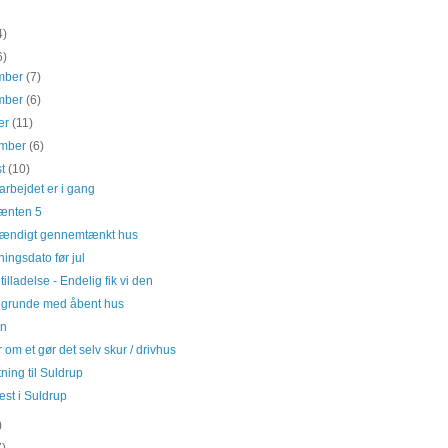
4)
6)
mber
(7)
mber
(6)
er
(11)
ember
(6)
st
(10)
rbejdet er i gang
ænten 5
tændigt gennemtænkt hus
tningsdato før jul
illadelse - Endelig fik vi den
grunde med åbent hus
en
 om et gør det selv skur / drivhus
tning til Suldrup
est i Suldrup
)