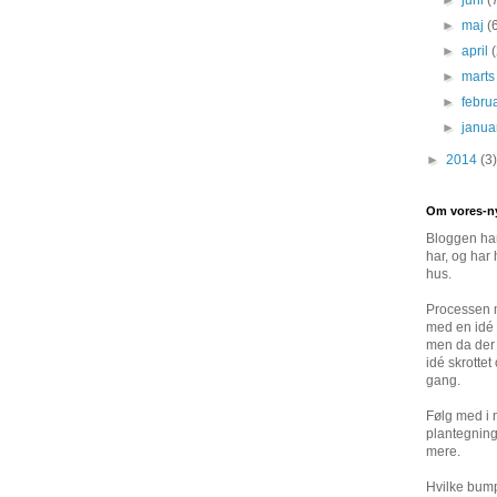
►
juni
(
►
maj
(
►
april
►
mart
►
febru
►
janu
►
2014
(3)
Om vores-n
Bloggen han
har, og har 
hus.
Processen m
med en idé 
men da der 
idé skrottet
gang.
Følg med i
plantegning
mere.
Hvilke bump