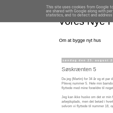
This site uses cookies from Google to 
are shared with Google along with per
statistics, and to detect and address
Vores Nye 
Om at bygge nyt hus
søndag den 23. august 
Søskrænten 5
Da jeg (Martin) for 34 år og et par
Pilevej nummer 5. Hele min barndom
flyttede med mine forældre til noget
Jeg kan ikke huske om det er min fa
arbejdsplads, men det betød i hvert
selvom vi flyttede til nummer 18, 