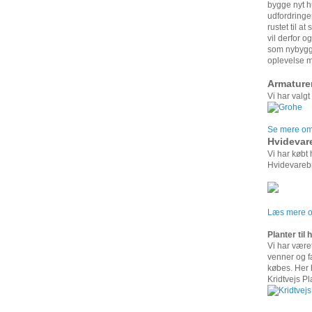
bygge nyt h
udfordringe
rustet til a
vil derfor o
som nybygge
oplevelse m
Armature
Vi har valgt
Se mere om 
Hvidevar
Vi har købt
Hvidevarebr
Læs mere om
Planter til
Vi har været
venner og f
købes. Her h
Kridtvejs Pl