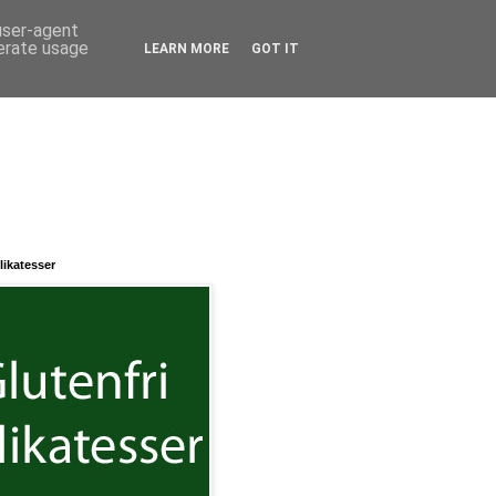
 user-agent
nerate usage
LEARN MORE
GOT IT
likatesser