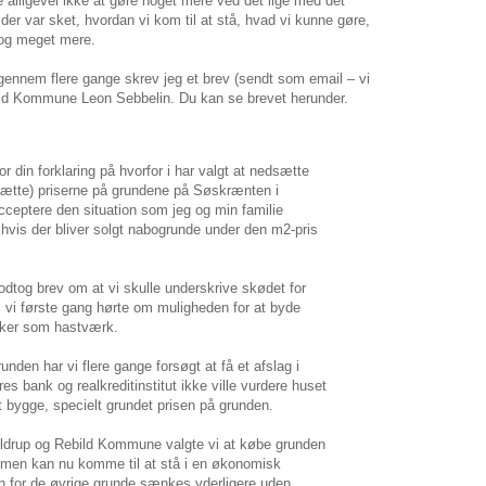
te alligevel ikke at gøre noget mere ved det lige med det
 var sket, hvordan vi kom til at stå, hvad vi kunne gøre,
og meget mere.
igennem flere gange skrev jeg et brev (sendt som email – vi
ebild Kommune Leon Sebbelin. Du kan se brevet herunder.
or din forklaring på hvorfor i har valgt at nedsætte
edsætte) priserne på grundene på Søskrænten i
cceptere den situation som jeg og min familie
, hvis der bliver solgt nabogrunde under den m2-pris
odtog brev om at vi skulle underskrive skødet for
 vi første gang hørte om muligheden for at byde
rker som hastværk.
grunden har vi flere gange forsøgt at få et afslag i
res bank og realkreditinstitut ikke ville vurdere huset
at bygge, specielt grundet prisen på grunden.
 Suldrup og Rebild Kommune valgte vi at købe grunden
, men kan nu komme til at stå i en økonomisk
en for de øvrige grunde sænkes yderligere uden