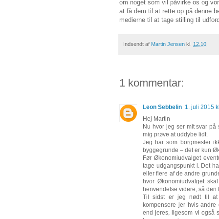
om noget som vil påvirke os og vo
at få dem til at rette op på denne 
medierne til at tage stilling til u
Indsendt af
Martin Jensen
kl.
12.10
1 kommentar:
Leon Sebbelin
1. juli 2015 k
Hej Martin
Nu hvor jeg ser mit svar på s
mig prøve at uddybe lidt.
Jeg har som borgmester ikk
byggegrunde – det er kun Øk
Før Økonomiudvalget eventue
tage udgangspunkt i. Det har
eller flere af de andre grund
hvor Økonomiudvalget skal
henvendelse videre, så den 
Til sidst er jeg nødt til 
kompensere jer hvis andre g
end jeres, ligesom vi også s