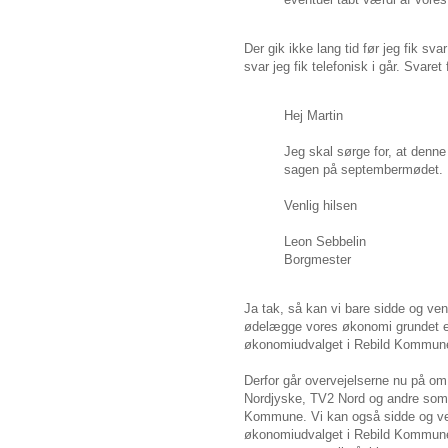
Der gik ikke lang tid før jeg fik sv
svar jeg fik telefonisk i går. Svare
Hej Martin
Jeg skal sørge for, at denne
sagen på septembermødet.
Venlig hilsen
Leon Sebbelin
Borgmester
Ja tak, så kan vi bare sidde og ve
ødelægge vores økonomi grundet en
økonomiudvalget i Rebild Kommun
Derfor går overvejelserne nu på o
Nordjyske, TV2 Nord og andre som k
Kommune. Vi kan også sidde og ven
økonomiudvalget i Rebild Kommune