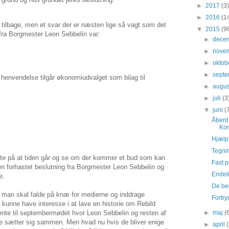
►
2017
(3)
►
2016
(1
ar tilbage, men et svar der er næsten lige så vagt som det
▼
2015
(9
t fra Borgmester Leon Sebbelin var:
►
dece
►
nove
►
oktob
►
sept
 henvendelse tilgår økonomiudvalget som bilag til
►
augu
►
juli
(3
▼
juni
(
Åbent 
Kom
Hjælp 
Tegni
nte på at tiden går og se om der kommer et bud som kan
Fast p
 forhastet beslutning fra Borgmester Leon Sebbelin og
Endeli
e.
De be
m man skal falde på knæ for medierne og inddrage
Fortry
unne have interesse i at lave en historie om Rebild
►
maj
(
te til septembermødet hvor Leon Sebbelin og resten af
 sætter sig sammen. Men hvad nu hvis de bliver enige
►
april