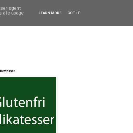
 user-agent
nerate usage
LEARN MORE
GOT IT
likatesser