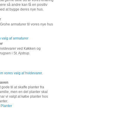
gså gerne dele ud af vores erfaring
re så andre kan få en positiv
ed at bygge deres nye hus.
r
 Grohe armaturer til vores nye hus
valg af armaturer
er
 hvidevarer ved Køkken og
ugsen i St. Ajstrup.
 vores valg af hvidevarer
.
 haven
 gode til at skaffe planter fra
amilie, men en del planter skal
ar vi valgt at købe planter hos
anter.