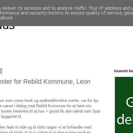
deliver its services and to analyze traffic. Your IP address and
formance and security metrics to ensure quality of service, ge
 abuse.
Hus
5
Glutenfri De
ester for Rebild Kommune, Leon
hus som vores bank og realkreditinstitut mente, var for dyr.
ge været i dialog med Rebild Kommune for at høre om
t kunne medvirke til at hus + grund fik den værdi som Spar
byggeriet til.
ev fejet til side og til sidst opgav vi at forhandle med
en på trods af at vi vidste at vi ikke kunne opnå en