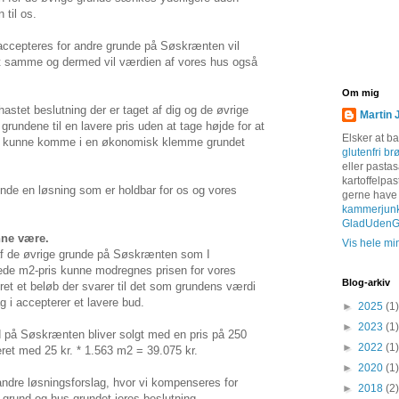
til os.
accepteres for andre grunde på Søskrænten vil
et samme og dermed vil værdien af vores hus også
Om mig
astet beslutning der er taget af dig og de øvrige
Martin 
rundene til en lavere pris uden at tage højde for at
Elsker at b
vil kunne komme i en økonomisk klemme grundet
glutenfri br
eller pastas
kartoffelpas
 finde en løsning som er holdbar for os og vores
gerne have
kammerjun
GladUdenGl
nne være.
Vis hele min
af de øvrige grunde på Søskrænten som I
rede m2-pris kunne modregnes prisen for vores
Blog-arkiv
ret et beløb der svarer til det som grundens værdi
 i accepterer et lavere bud.
►
2025
(1)
►
2023
(1)
 på Søskrænten bliver solgt med en pris på 250
►
2022
(1)
eret med 25 kr. * 1.563 m2 = 39.075 kr.
►
2020
(1)
andre løsningsforslag, hvor vi kompenseres for
►
2018
(2)
 grund og hus grundet jeres beslutning.