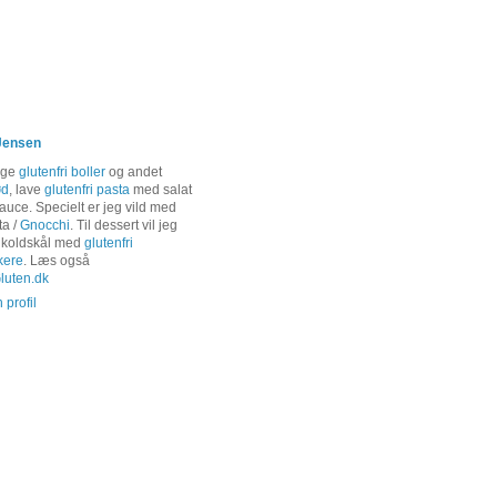
Jensen
age
glutenfri boller
og andet
ød
, lave
glutenfri pasta
med salat
auce. Specielt er jeg vild med
ta /
Gnocchi
. Til dessert vil jeg
 koldskål med
glutenfri
kere
. Læs også
uten.dk
 profil