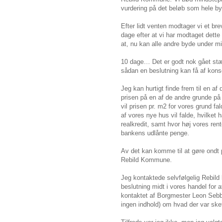
vurdering på det beløb som hele by
Efter lidt venten modtager vi et br
dage efter at vi har modtaget dette
at, nu kan alle andre byde under m
10 dage… Det er godt nok gået st
sådan en beslutning kan få af kon
Jeg kan hurtigt finde frem til en 
prisen på en af de andre grunde 
vil prisen pr. m2 for vores grund 
af vores nye hus vil falde, hvilket 
realkredit, samt hvor høj vores ren
bankens udlånte penge.
Av det kan komme til at gøre ondt 
Rebild Kommune.
Jeg kontaktede selvfølgelig Rebild
beslutning midt i vores handel for 
kontaktet af Borgmester Leon Sebbe
ingen indhold) om hvad der var ske