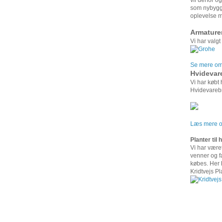
vil derfor o
som nybygge
oplevelse m
Armature
Vi har valgt
Se mere om 
Hvidevar
Vi har købt
Hvidevarebr
Læs mere om
Planter til
Vi har været
venner og f
købes. Her h
Kridtvejs Pl