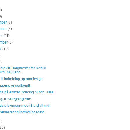
4)
6)
mber
(7)
mber
(6)
er
(11)
ember
(6)
st
(10)
)
7)
brev til Borgmester for Rebild
mune, Leon...
til indretning og rumdesign
ngerne er godkendt
ris på ekstrafundering Milton Huse
gt fik vi tegningerne
dste byggegrunde i Nordjylland
delsesret og indflytningsdato
6)
(23)