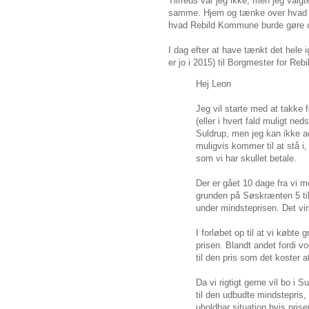
Tilfreds var jeg ikke, men jeg valg
samme. Hjem og tænke over hvad der
hvad Rebild Kommune burde gøre 
I dag efter at have tænkt det hele 
er jo i 2015) til Borgmester for R
Hej Leon
Jeg vil starte med at takke f
(eller i hvert fald muligt n
Suldrup, men jeg kan ikke a
muligvis kommer til at stå i
som vi har skullet betale.
Der er gået 10 dage fra vi m
grunden på Søskrænten 5 til
under mindsteprisen. Det vi
I forløbet op til at vi købte 
prisen. Blandt andet fordi vo
til den pris som det koster 
Da vi rigtigt gerne vil bo i
til den udbudte mindstepris
uholdbar situation hvis pris