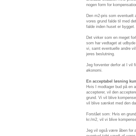
nogen form for kompensation 
Den m2-pris som eventuelt 
vores grund falde til med d
falde inden huset er bygget.
Det virker som en meget forh
som har vedtaget at udbyde g
vi, samt eventuelle andre 
jeres beslutning.
Jeg forventer derfor at I vil
økonomi.
En acceptabel løsning ku
Hvis I modtager bud på en 
accepterer, vil den accepte
grund. Vi vil blive kompense
vil blive sænket med den dag
Forstået som: Hvis en grund
kr./m2, vil vi blive kompens
Jeg vil også være åben for 
eventuel tabt værdi af vores