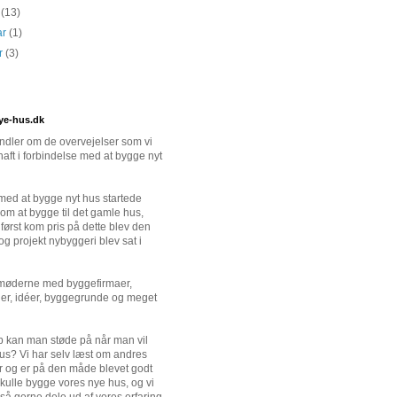
s
(13)
ar
(1)
ar
(3)
ye-hus.dk
dler om de overvejelser som vi
haft i forbindelse med at bygge nyt
ed at bygge nyt hus startede
om at bygge til det gamle hus,
først kom pris på dette blev den
 og projekt nybyggeri blev sat i
 møderne med byggefirmaer,
er, idéer, byggegrunde og meget
 kan man støde på når man vil
us? Vi har selv læst om andres
r og er på den måde blevet godt
t skulle bygge vores nye hus, og vi