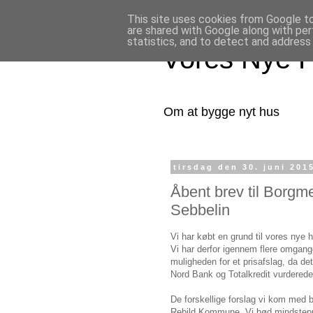
This site uses cookies from Google to 
are shared with Google along with per
statistics, and to detect and address
Vores Nye 
Om at bygge nyt hus
tirsdag den 30. juni 201
Åbent brev til Borgm
Sebbelin
Vi har købt en grund til vores nye 
Vi har derfor igennem flere omgan
muligheden for et prisafslag, da de
Nord Bank og Totalkredit vurderede 
De forskellige forslag vi kom med bl
Rebild Kommune. Vi bød mindstepris