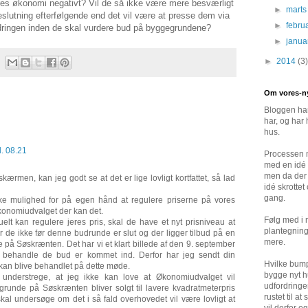
res økonomi negativt? Vil de så ikke være mere besværligt
►
mart
beslutning efterfølgende end det vil være at presse dem via
►
febru
dfordringen inden de skal vurdere bud på byggegrundene?
►
janu
►
2014
(3)
Om vores-n
Bloggen han
har, og har 
hus.
l. 08.21
Processen m
med en idé 
men da der 
kærmen, kan jeg godt se at det er lige lovligt kortfattet, så lad
idé skrottet
gang.
e mulighed for på egen hånd at regulere priserne på vores
onomiudvalget der kan det.
Følg med i
lt kan regulere jeres pris, skal de have et nyt prisniveau at
plantegning
 de ikke før denne budrunde er slut og der ligger tilbud på en
mere.
e på Søskrænten. Det har vi et klart billede af den 9. september
 behandle de bud er kommet ind. Derfor har jeg sendt din
Hvilke bump
kan blive behandlet på dette møde.
bygge nyt h
at understrege, at jeg ikke kan love at Økonomiudvalget vil
udfordringe
runde på Søskrænten bliver solgt til lavere kvadratmeterpris
rustet til a
kal undersøge om det i så fald overhovedet vil være lovligt at