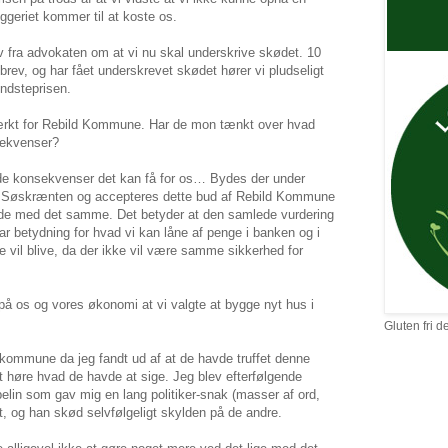
ggeriet kommer til at koste os.
ev fra advokaten om at vi nu skal underskrive skødet. 10
 brev, og har fået underskrevet skødet hører vi pludseligt
indsteprisen.
ærkt for Rebild Kommune. Har de mon tænkt over hvad
sekvenser?
af de konsekvenser det kan få for os… Bydes der under
på Søskrænten og accepteres dette bud af Rebild Kommune
falde med det samme. Det betyder at den samlede vurdering
har betydning for hvad vi kan låne af penge i banken og i
te vil blive, da der ikke vil være samme sikkerhed for
på os og vores økonomi at vi valgte at bygge nyt hus i
Gluten fri d
 kommune da jeg fandt ud af at de havde truffet denne
at høre hvad de havde at sige. Jeg blev efterfølgende
lin som gav mig en lang politiker-snak (masser af ord,
t, og han skød selvfølgeligt skylden på de andre.