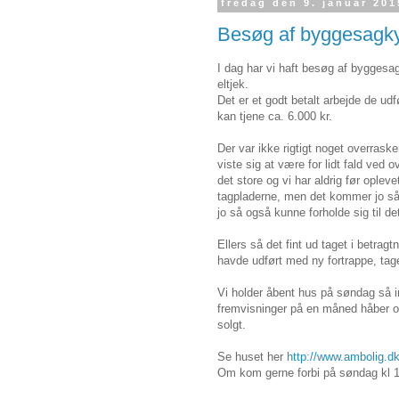
fredag den 9. januar 201
Besøg af byggesagkyn
I dag har vi haft besøg af byggesag
eltjek.
Det er et godt betalt arbejde de udf
kan tjene ca. 6.000 kr.
Der var ikke rigtigt noget overrask
viste sig at være for lidt fald ved 
det store og vi har aldrig før opl
tagpladerne, men det kommer jo så
jo så også kunne forholde sig til de
Ellers så det fint ud taget i betragt
havde udført med ny fortrappe, ta
Vi holder åbent hus på søndag så 
fremvisninger på en måned håber og
solgt.
Se huset her
http://www.ambolig.d
Om kom gerne forbi på søndag kl 15