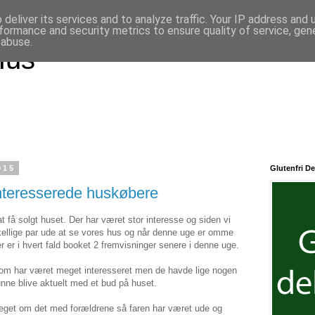
deliver its services and to analyze traffic. Your IP address and
formance and security metrics to ensure quality of service, ge
 abuse.
Hus
015
Glutenfri De
interesserede huskøbere
t få solgt huset. Der har været stor interesse og siden vi
rskellige par ude at se vores hus og når denne uge er omme
r er i hvert fald booket 2 fremvisninger senere i denne uge.
 som har været meget interesseret men de havde lige nogen
kunne blive aktuelt med et bud på huset.
meget om det med forældrene så faren har været ude og