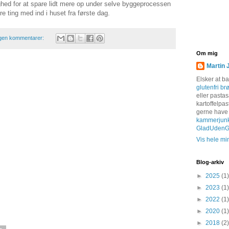
ighed for at spare lidt mere op under selve byggeprocessen
 ting med ind i huset fra første dag.
gen kommentarer:
Om mig
Martin 
Elsker at b
glutenfri br
eller pastas
kartoffelpas
gerne have
kammerjun
GladUdenGl
Vis hele min
Blog-arkiv
►
2025
(1)
►
2023
(1)
►
2022
(1)
►
2020
(1)
►
2018
(2)