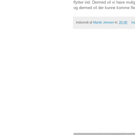
flytter ind. Dermed vil vi have mul
og dermed vil der kunne komme flere
Indsendt af
Martin Jensen
kl.
20.08
In