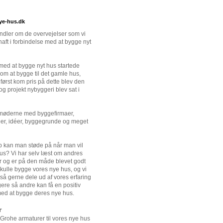
ye-hus.dk
dler om de overvejelser som vi
haft i forbindelse med at bygge nyt
ed at bygge nyt hus startede
om at bygge til det gamle hus,
først kom pris på dette blev den
 og projekt nybyggeri blev sat i
 møderne med byggefirmaer,
er, idéer, byggegrunde og meget
 kan man støde på når man vil
us? Vi har selv læst om andres
r og er på den måde blevet godt
t skulle bygge vores nye hus, og vi
gså gerne dele ud af vores erfaring
re så andre kan få en positiv
ed at bygge deres nye hus.
r
 Grohe armaturer til vores nye hus