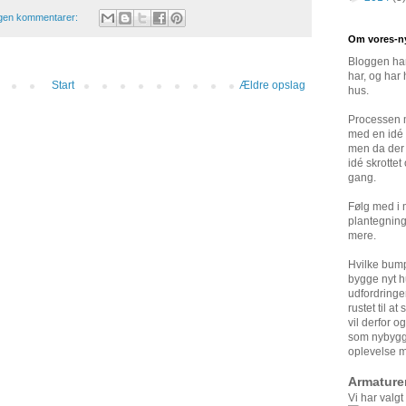
gen kommentarer:
Om vores-n
Bloggen han
har, og har 
Start
Ældre opslag
hus.
Processen m
med en idé 
men da der 
idé skrottet
gang.
Følg med i
plantegning
mere.
Hvilke bump
bygge nyt h
udfordringe
rustet til a
vil derfor o
som nybygge
oplevelse m
Armature
Vi har valgt