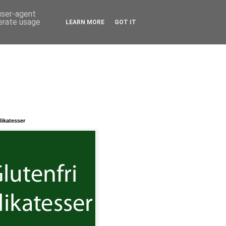
 user-agent
nerate usage
LEARN MORE
GOT IT
likatesser