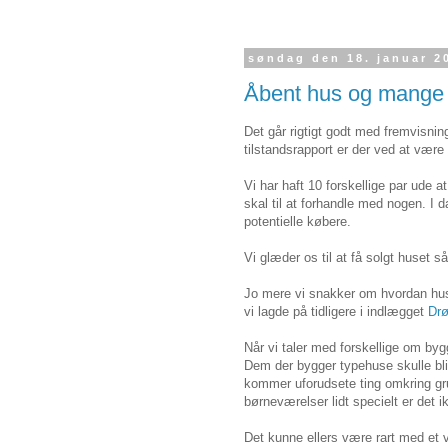
søndag den 18. januar 2
Åbent hus og mange 
Det går rigtigt godt med fremvisni
tilstandsrapport er der ved at være
Vi har haft 10 forskellige par ude 
skal til at forhandle med nogen. I 
potentielle købere.
Vi glæder os til at få solgt huset
Jo mere vi snakker om hvordan hus
vi lagde på tidligere i indlægget
Dr
Når vi taler med forskellige om bygg
Dem der bygger typehuse skulle bli
kommer uforudsete ting omkring gru
børneværelser lidt specielt er det 
Det kunne ellers være rart med et 