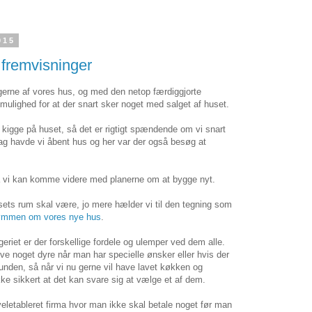
015
fremvisninger
ngerne af vores hus, og med den netop færdiggjorte
 mulighed for at der snart sker noget med salget af huset.
at kigge på huset, så det er rigtigt spændende om vi snart
dag havde vi åbent hus og her var der også besøg at
 så vi kan komme videre med planerne om at bygge nyt.
ets rum skal være, jo mere hælder vi til den tegning som
ømmen om vores nye hus
.
eriet er der forskellige fordele og ulemper ved dem alle.
ve noget dyre når man har specielle ønsker eller hvis der
nden, så når vi nu gerne vil have lavet køkken og
ikke sikkert at det kan svare sig at vælge et af dem.
veletableret firma hvor man ikke skal betale noget før man