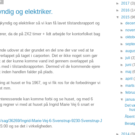
5
►
2017
(3)
dig og elektriker.
►
2016
(1
▼
2015
(9
kyndig og elektriker så vi kan få lavet tilstandsrapport og
►
dece
►
nove
ører, da de på 2X2 timer + lidt arbejde for kontorfolket bag
►
oktob
►
sept
ende udover at der grundet en del sne der var ved at tø
►
augu
overlappet på taget i carporten. Det er ikke noget som gør
►
juli
(3
evet at der kunne komme vand ind gennem overlappet på
►
juni
(
 med i tilstandsrapporten. Dermed vil de kommende ejere
t inden handlen falder på plads.
►
maj
(
►
april
ning at huset er fra 1967, og vi fik ros for de forbedringer vi
►
mart
get mm.
►
febru
interesserede kan komme forbi og se huset, og med 6
▼
janu
 regner vi med at huset på Ingrid Marie Vej 6 snart er
Det væ
hu
Åbent
k/sag/36269/Ingrid-Marie-Vej-6-Svenstrup-9230-Svenstrup-J
Besøg 
:00 og se det i virkeligheden.
►
2014
(3)