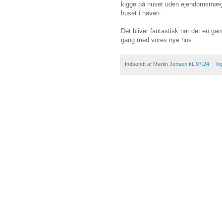
kigge på huset uden ejendomsmægl
huset i haven.
Det bliver fantastisk når det en gan
gang med vores nye hus.
Indsendt af
Martin Jensen
kl.
07.24
In