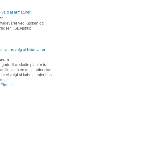
valg af armaturer
er
 hvidevarer ved Køkken og
ugsen i St. Ajstrup.
 vores valg af hvidevarer
.
 haven
 gode til at skaffe planter fra
amilie, men en del planter skal
ar vi valgt at købe planter hos
anter.