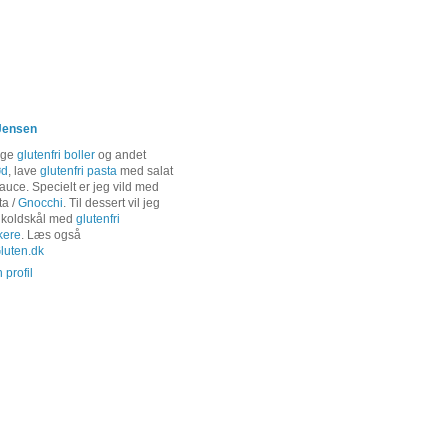
Jensen
age
glutenfri boller
og andet
ød
, lave
glutenfri pasta
med salat
auce. Specielt er jeg vild med
ta /
Gnocchi
. Til dessert vil jeg
 koldskål med
glutenfri
kere
. Læs også
uten.dk
 profil