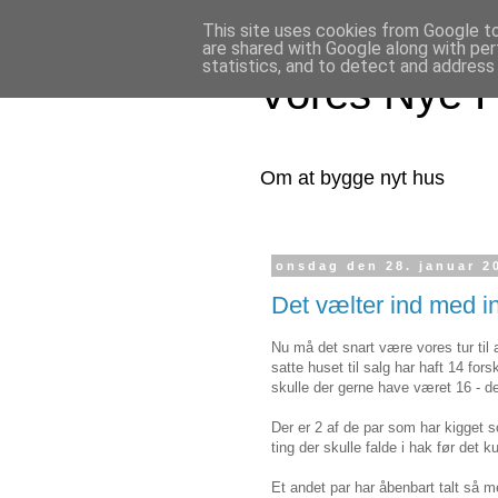
This site uses cookies from Google to 
are shared with Google along with per
statistics, and to detect and address
Vores Nye 
Om at bygge nyt hus
onsdag den 28. januar 2
Det vælter ind med 
Nu må det snart være vores tur til a
satte huset til salg har haft 14 fo
skulle der gerne have været 16 - de
Der er 2 af de par som har kigget
ting der skulle falde i hak før det 
Et andet par har åbenbart talt så 