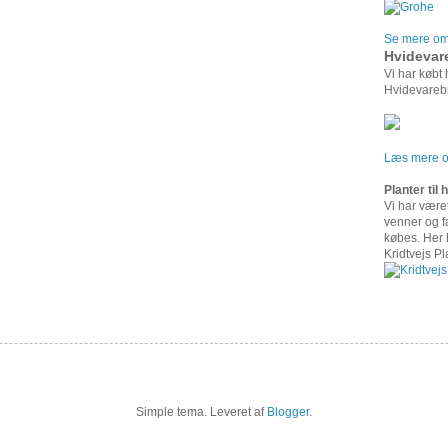
Se mere om 
Hvidevar
Vi har købt
Hvidevarebr
Læs mere om
Planter til
Vi har været
venner og f
købes. Her h
Kridtvejs Pl
Simple tema. Leveret af
Blogger
.