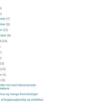
4)
6)
mber
(7)
mber
(6)
er
(11)
ember
(6)
st
(10)
)
7)
6)
(23)
s
(13)
ar
(1)
ar
(3)
lter ind med interesserede
skøbere
 hus og mange fremvisninger
af byggesagkyndig og elektriker.