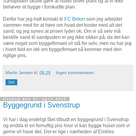
Sandpuden skulle gøre at huset bliver plant og at vi ikke
behøver at bygge i forskudte plan.
Derfor har jeg haft kontakt til
FC Beton
som jeg arbejder
sammen med for at høre om hvad det koster med alt det
sand, og jeg synes at prisen lyder ok. Om vi så selv må
bestille sand til sandpuden er jeg ikke sikker på, da det kan
være noget som byggefirmaet vil stå for selv, men nu har jeg
i hvert fald en idé om byggefirmaet så kommer med den
rigtige pris.
Martin Jensen
kl.
08.29
Ingen kommentarer:
Del
tirsdag den 21. april 2015
Byggegrund i Svenstrup
Vi har i dag endeligt fået tilbudt en byggegrund i Svenstrup
og endda til en fornuftig pris hvor vi kan bygge huset som vi
gerne vil have det. Det er lige i nærheden af Emilies