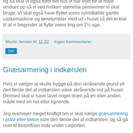
og så skal vi også forbi det hus vi har lejet for at måle
vinduer op så vi ved hvilken størrelse persienner vi skal
bruge. Vi skal også have flyttet vores nyindkøbte gamle
vaskemaskine og tørretumbler med ud i huset så det er klar
til at vi begynder at flytte vores ting om 2½ uge.
Martin Jensen
kl.
11.32
Ingen kommentarer:
Del
Græsarmering i indkørslen
Hvis vi vælger at skulle bygge på den skrånende grund vil
den første del af indkørslen være skrånende ind på huset.
Dermed skal vi have lavet noget dræn på en eller anden
måde med en rist eller lignende.
Jeg overvejer meget kraftigt om vi skal vælge
græsarmering
i plast eller beton
som den første del af indkørslen, og så gå
over til betonfliser inde under carporten.