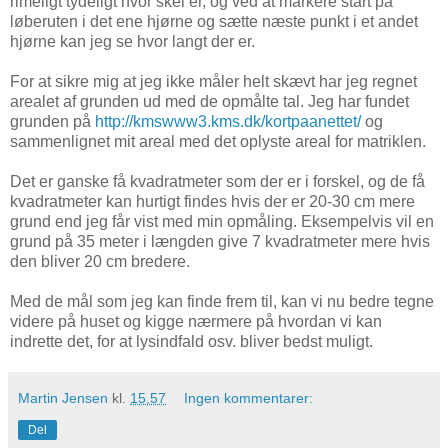
rimeligt tydeligt hvor skel er, og ved at markere start på
løberuten i det ene hjørne og sætte næste punkt i et andet
hjørne kan jeg se hvor langt der er.
For at sikre mig at jeg ikke måler helt skævt har jeg regnet
arealet af grunden ud med de opmålte tal. Jeg har fundet
grunden på
http://kmswww3.kms.dk/kortpaanettet/
og
sammenlignet mit areal med det oplyste areal for matriklen.
Det er ganske få kvadratmeter som der er i forskel, og de få
kvadratmeter kan hurtigt findes hvis der er 20-30 cm mere
grund end jeg får vist med min opmåling. Eksempelvis vil en
grund på 35 meter i længden give 7 kvadratmeter mere hvis
den bliver 20 cm bredere.
Med de mål som jeg kan finde frem til, kan vi nu bedre tegne
videre på huset og kigge nærmere på hvordan vi kan
indrette det, for at lysindfald osv. bliver bedst muligt.
Martin Jensen
kl.
15.57
Ingen kommentarer:
Del