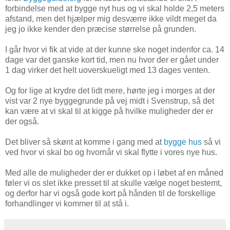
forbindelse med at bygge nyt hus og vi skal holde 2,5 meters
afstand, men det hjælper mig desværre ikke vildt meget da
jeg jo ikke kender den præcise størrelse på grunden.
I går hvor vi fik at vide at der kunne ske noget indenfor ca. 14
dage var det ganske kort tid, men nu hvor der er gået under
1 dag virker det helt uoverskueligt med 13 dages venten.
Og for lige at krydre det lidt mere, hørte jeg i morges at der
vist var 2 nye byggegrunde på vej midt i Svenstrup, så det
kan være at vi skal til at kigge på hvilke muligheder der er
der også.
Det bliver så skønt at komme i gang med at
bygge hus
så vi
ved hvor vi skal bo og hvornår vi skal flytte i vores nye hus.
Med alle de muligheder der er dukket op i løbet af en måned
føler vi os slet ikke presset til at skulle vælge noget bestemt,
og derfor har vi også gode kort på hånden til de forskellige
forhandlinger vi kommer til at stå i.