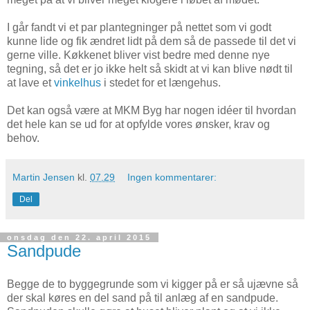
I går fandt vi et par plantegninger på nettet som vi godt
kunne lide og fik ændret lidt på dem så de passede til det vi
gerne ville. Køkkenet bliver vist bedre med denne nye
tegning, så det er jo ikke helt så skidt at vi kan blive nødt til
at lave et
vinkelhus
i stedet for et længehus.
Det kan også være at MKM Byg har nogen idéer til hvordan
det hele kan se ud for at opfylde vores ønsker, krav og
behov.
Martin Jensen
kl.
07.29
Ingen kommentarer:
Del
onsdag den 22. april 2015
Sandpude
Begge de to byggegrunde som vi kigger på er så ujævne så
der skal køres en del sand på til anlæg af en sandpude.