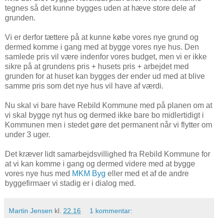
tegnes så det kunne bygges uden at hæve store dele af
grunden.
Vi er derfor tættere på at kunne købe vores nye grund og
dermed komme i gang med at bygge vores nye hus. Den
samlede pris vil være indenfor vores budget, men vi er ikke
sikre på at grundens pris + husets pris + arbejdet med
grunden for at huset kan bygges der ender ud med at blive
samme pris som det nye hus vil have af værdi.
Nu skal vi bare have Rebild Kommune med på planen om at
vi skal bygge nyt hus og dermed ikke bare bo midlertidigt i
Kommunen men i stedet gøre det permanent når vi flytter om
under 3 uger.
Det kræver lidt samarbejdsvillighed fra Rebild Kommune for
at vi kan komme i gang og dermed videre med at bygge
vores nye hus med
MKM Byg
eller med et af de andre
byggefirmaer vi stadig er i dialog med.
Martin Jensen
kl.
22.16
1 kommentar: