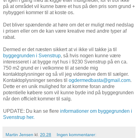
vi igen i gang med at kigge efter muligheder, for vi tror ikke
på at området vil kunne bære et hus på den pris som grund +
nybyggeri kommer til at koste os.
Det bliver spændende at høre om det er muligt med nedslag
i prisen eller om de kan være kreative med andre typer af
rabat.
Dermed er det næsten sikkert at vi ikke vil takke ja til
byggegrunden i Svenstrup
, så hvis nogen kunne være
interesseret i at bygge nyt hus i 9230 Svenstrup på en ca.
750 m2 grund er i velkomne til at sende mig
kontaktoplysninger og så vil jeg videregive dem til sælger.
Kontaktoplysninger sendes til
ogdermedbasta@gmail.com
.
Dette er en unik mulighed for at komme foran andre
potentielle købere som vil kunne byde ind på byggegrunden
når den officielt kommer til salg.
UPDATE: Du kan se flere
informationer om byggegrunden i
Svenstrup her.
Martin Jensen
kl.
20.28
Ingen kommentarer: