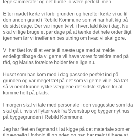
legekammerater og det burde jo være perfekt, men…
Efter mødet kørte vi forbi grunden og herefter kørte vi ud til
den anden grund i Rebild Kommune som vi har haft kig på
de sidst dage. Der var ingen tvivl, i hvert fald ikke i dag. Nu
skal vi lige bruge et par dage på at tænke det hele ordentligt
igennem før vi træffer en beslutning om hvad vi skal gøre.
Vi har fået lov til at vente til næste uge med at melde
endeligt tilbage da vi gerne vil have vores forældre med på
råd, og Marias forældre holder ferie lige nu.
Huset som han kom med i dag passede perfekt ind på
grunden og var meget tæt på det som vi gerne ville. Så tæt
så vi nemt kunne rykke væggene det sidste stykke for at
komme helt på plads.
I morgen skal vi tale med personale i den vuggestue som Ida
skal gå i, hvis vi flytter væk fra Svenstrup og bygger nyt hus
på byggegrunden i Rebild Kommune.
Jeg har fået en fagmand til at kigge på det materiale som er
tilgængelig i forhold til grunden og han har meldt tilbage at