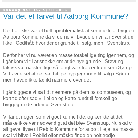
søndag den 19. april 2015
Var det et farvel til Aalborg Kommune?
Det har ikke været helt uproblematisk at komme til at bygge i
Aalborg Kommune da vi gerne vil bygge en villa i Svenstrup.
Ikke i Godthåb hvor der er grunde til salg, men i Svenstrup.
Derfor har vi nu været en masse forskellige ting igennem, og
i går kom vi til at snakke om at de nye grunde i Støvring
faktisk var næsten lige så langt væk fra centrum som Sørup.
Vi havde set at der var billige byggegrunde til salg i Sørup,
men havde ikke tænkt nærmere over det.
I går kiggede vi så lidt nærmere på dem på computeren, og
kort tid efter sad vi i bilen og kørte rundt til forskellige
byggegrunde udenfor Svenstrup.
Vi fandt nogen som vi godt kunne lide, og tænkte at det
måske ikke var nødvendigt at det blev Svenstrup. Nu skal vi
alligevel flytte til Rebild Kommune for at bo til leje, så måske
skal vi blive i Rebild eller måske finde en helt tredje