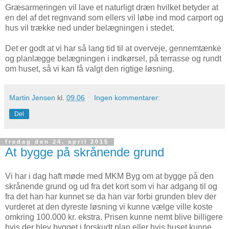
Græsarmeringen vil lave et naturligt dræn hvilket betyder at
en del af det regnvand som ellers vil løbe ind mod carport og
hus vil trække ned under belægningen i stedet.
Det er godt at vi har så lang tid til at overveje, gennemtænke
og planlægge belægningen i indkørsel, på terrasse og rundt
om huset, så vi kan få valgt den rigtige løsning.
Martin Jensen
kl.
09.06
Ingen kommentarer:
Del
fredag den 24. april 2015
At bygge på skrånende grund
Vi har i dag haft møde med MKM Byg om at bygge på den
skrånende grund og ud fra det kort som vi har adgang til og
fra det han har kunnet se da han var forbi grunden blev der
vurderet at den dyreste løsning vi kunne vælge ville koste
omkring 100.000 kr. ekstra. Prisen kunne nemt blive billigere
hvis der blev bygget i forskudt plan eller hvis huset kunne