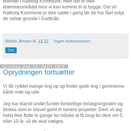
boende i Aalborg Kommune, men det er ikke
drømmeområdet hvor vi kan komme til at bygge. Det vil
Aalborg Kommune jo ikke sætte i gang før de har fået solgt
de sidste grunde i Godthåb.
Martin Jensen
kl.
13.22
Ingen kommentarer:
Del
torsdag den 16. april 2015
Oprydningen fortsætter
Vi får ryddet mange ting op og finder gode ting i gemmerne,
både inde og ude.
Jeg har blandt andet fundet forskellige belægningssten og
blokke som er blevet gemt til senere projekter. Dem vil jeg
helst ikke flytte to gange for måske at få brug for dem om 5
eller 10 år, så de skal sælges.