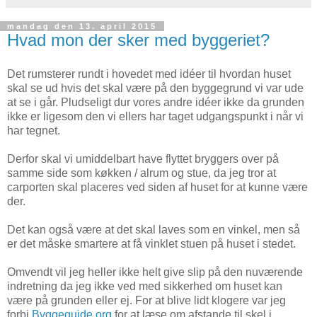
mandag den 13. april 2015
Hvad mon der sker med byggeriet?
Det rumsterer rundt i hovedet med idéer til hvordan huset
skal se ud hvis det skal være på den byggegrund vi var ude
at se i går. Pludseligt dur vores andre idéer ikke da grunden
ikke er ligesom den vi ellers har taget udgangspunkt i når vi
har tegnet.
Derfor skal vi umiddelbart have flyttet bryggers over på
samme side som køkken / alrum og stue, da jeg tror at
carporten skal placeres ved siden af huset for at kunne være
der.
Det kan også være at det skal laves som en vinkel, men så
er det måske smartere at få vinklet stuen på huset i stedet.
Omvendt vil jeg heller ikke helt give slip på den nuværende
indretning da jeg ikke ved med sikkerhed om huset kan
være på grunden eller ej. For at blive lidt klogere var jeg
forbi
Byggeguide.org
for at læse om afstande til skel i