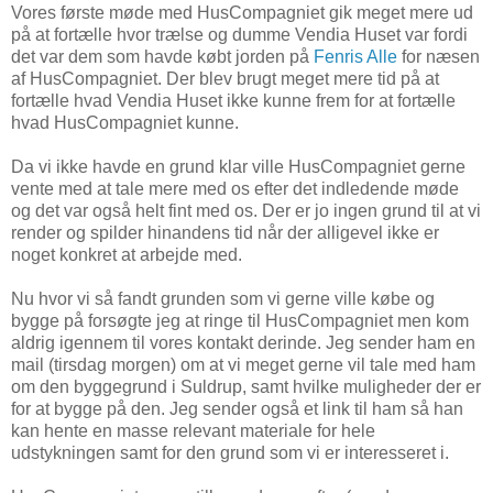
Vores første møde med HusCompagniet gik meget mere ud
på at fortælle hvor trælse og dumme Vendia Huset var fordi
det var dem som havde købt jorden på
Fenris Alle
for næsen
af HusCompagniet. Der blev brugt meget mere tid på at
fortælle hvad Vendia Huset ikke kunne frem for at fortælle
hvad HusCompagniet kunne.
Da vi ikke havde en grund klar ville HusCompagniet gerne
vente med at tale mere med os efter det indledende møde
og det var også helt fint med os. Der er jo ingen grund til at vi
render og spilder hinandens tid når der alligevel ikke er
noget konkret at arbejde med.
Nu hvor vi så fandt grunden som vi gerne ville købe og
bygge på forsøgte jeg at ringe til HusCompagniet men kom
aldrig igennem til vores kontakt derinde. Jeg sender ham en
mail (tirsdag morgen) om at vi meget gerne vil tale med ham
om den byggegrund i Suldrup, samt hvilke muligheder der er
for at bygge på den. Jeg sender også et link til ham så han
kan hente en masse relevant materiale for hele
udstykningen samt for den grund som vi er interesseret i.