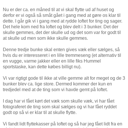
Nu er der ca. en måned til at vi skal flytte ud af huset og
derfor er vi også så småt gået i gang med at gøre os klar til
dette. I går gik vi i gang med at rydde loftet for ting og sager.
Det hele kom ned fra loftet og blev delt i 3 bunker. Det der
skulle gemmes, det der skulle ud og det som var for godt til
at skulle ud men som ikke skulle gemmes.
Denne tredje bunke skal enten gives væk eller sælges, så
hvis du er interesseret i en lille tremmeseng (et alternativ til
en vugge, varme jakker eller en lille fiks Hummel
sportstaske, kan dette købes billigt nu).
Vi var rigtigt gode til ikke at ville gemme alt for meget og de 3
bunker blev ca. lige store. Dermed kommer der kun en
tredjedel med at de ting som vi havde gemt på loftet.
I dag har vi fået kørt det væk som skulle væk, vi har fået
fotograferet de ting som skal sælges og vi har fået ryddet
godt op så vi er klar til at skulle flytte.
Vi fandt lidt flyttekasser på loftet og så har jeg fået lidt fra en