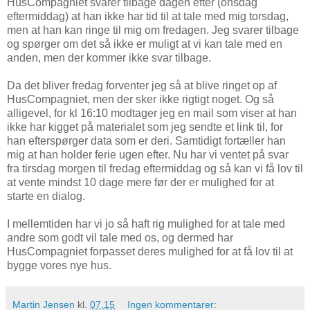
HusCompagniet svarer tilbage dagen efter (onsdag
eftermiddag) at han ikke har tid til at tale med mig torsdag,
men at han kan ringe til mig om fredagen. Jeg svarer tilbage
og spørger om det så ikke er muligt at vi kan tale med en
anden, men der kommer ikke svar tilbage.
Da det bliver fredag forventer jeg så at blive ringet op af
HusCompagniet, men der sker ikke rigtigt noget. Og så
alligevel, for kl 16:10 modtager jeg en mail som viser at han
ikke har kigget på materialet som jeg sendte et link til, for
han efterspørger data som er deri. Samtidigt fortæller han
mig at han holder ferie ugen efter. Nu har vi ventet på svar
fra tirsdag morgen til fredag eftermiddag og så kan vi få lov til
at vente mindst 10 dage mere før der er mulighed for at
starte en dialog.
I mellemtiden har vi jo så haft rig mulighed for at tale med
andre som godt vil tale med os, og dermed har
HusCompagniet forpasset deres mulighed for at få lov til at
bygge vores nye hus.
Martin Jensen
kl.
07.15
Ingen kommentarer: