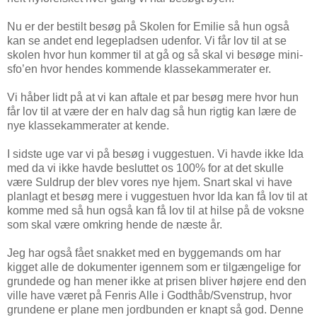
Nu er der bestilt besøg på Skolen for Emilie så hun også
kan se andet end legepladsen udenfor. Vi får lov til at se
skolen hvor hun kommer til at gå og så skal vi besøge mini-
sfo’en hvor hendes kommende klassekammerater er.
Vi håber lidt på at vi kan aftale et par besøg mere hvor hun
får lov til at være der en halv dag så hun rigtig kan lære de
nye klassekammerater at kende.
I sidste uge var vi på besøg i vuggestuen. Vi havde ikke Ida
med da vi ikke havde besluttet os 100% for at det skulle
være Suldrup der blev vores nye hjem. Snart skal vi have
planlagt et besøg mere i vuggestuen hvor Ida kan få lov til at
komme med så hun også kan få lov til at hilse på de voksne
som skal være omkring hende de næste år.
Jeg har også fået snakket med en byggemands om har
kigget alle de dokumenter igennem som er tilgængelige for
grundede og han mener ikke at prisen bliver højere end den
ville have været på Fenris Alle i Godthåb/Svenstrup, hvor
grundene er plane men jordbunden er knapt så god. Denne