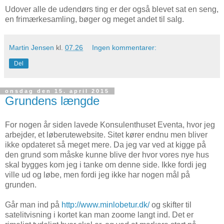
Udover alle de udendørs ting er der også blevet sat en seng,
en frimærkesamling, bøger og meget andet til salg.
Martin Jensen
kl.
07.26
Ingen kommentarer:
Del
onsdag den 15. april 2015
Grundens længde
For nogen år siden lavede Konsulenthuset Eventa, hvor jeg
arbejder, et løberutewebsite. Sitet kører endnu men bliver
ikke opdateret så meget mere. Da jeg var ved at kigge på
den grund som måske kunne blive der hvor vores nye hus
skal bygges kom jeg i tanke om denne side. Ikke fordi jeg
ville ud og løbe, men fordi jeg ikke har nogen mål på
grunden.
Går man ind på
http://www.minlobetur.dk/
og skifter til
satelitvisning i kortet kan man zoome langt ind. Det er