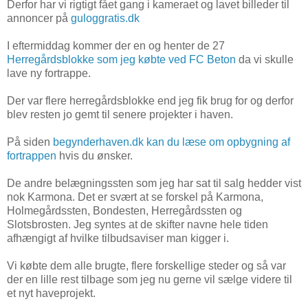
Derfor har vi rigtigt fået gang i kameraet og lavet billeder til
annoncer på
guloggratis.dk
I eftermiddag kommer der en og henter de 27
Herregårdsblokke som jeg købte ved FC Beton
da vi skulle
lave ny fortrappe.
Der var flere herregårdsblokke end jeg fik brug for og derfor
blev resten jo gemt til senere projekter i haven.
På siden
begynderhaven.dk kan du læse om opbygning af
fortrappen
hvis du ønsker.
De andre belægningssten som jeg har sat til salg hedder vist
nok Karmona. Det er svært at se forskel på Karmona,
Holmegårdssten, Bondesten, Herregårdssten og
Slotsbrosten. Jeg syntes at de skifter navne hele tiden
afhængigt af hvilke tilbudsaviser man kigger i.
Vi købte dem alle brugte, flere forskellige steder og så var
der en lille rest tilbage som jeg nu gerne vil sælge videre til
et nyt haveprojekt.