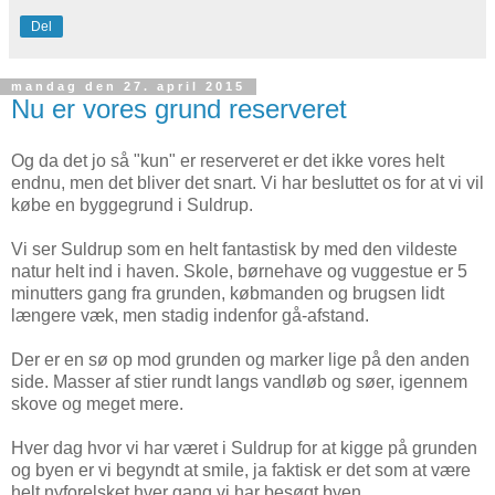
Del
mandag den 27. april 2015
Nu er vores grund reserveret
Og da det jo så "kun" er reserveret er det ikke vores helt
endnu, men det bliver det snart. Vi har besluttet os for at vi vil
købe en byggegrund i Suldrup.
Vi ser Suldrup som en helt fantastisk by med den vildeste
natur helt ind i haven. Skole, børnehave og vuggestue er 5
minutters gang fra grunden, købmanden og brugsen lidt
længere væk, men stadig indenfor gå-afstand.
Der er en sø op mod grunden og marker lige på den anden
side. Masser af stier rundt langs vandløb og søer, igennem
skove og meget mere.
Hver dag hvor vi har været i Suldrup for at kigge på grunden
og byen er vi begyndt at smile, ja faktisk er det som at være
helt nyforelsket hver gang vi har besøgt byen.