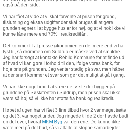
også på den side.
Vi har fået at vide at vi skal forvente at prisen for grund,
tilslutning og ekstra udgifter der skal bruges til at gøre
grunden egnet til at bygge hus er for høj, og at vi nok ikke vil
kunne låne mere end 70% i realkreditlån.
Det kommer til at presse økonomien en del mere end vi har
lyst til, så drømmen om Suldrup er måske ved at smuldre.
Jeg har forsøgt at kontakte Rebild Kommune for at finde ud
af hvad vi kan gøre i forhold til den, ifølge vores bank, for
høje pris på grunden. Jeg venter stadig på svar, men håber
at der snart kommer et svar som gør det muligt at gå i gang.
Vi har ikke noget imod at være de første der bygger på
grundene på Søskrænten i Suldrup, men prisen skal ikke
være så høj så vi ikke har støtte fra bank og realkredit.
I løbet af ugen har vi fået 3 fine tilbud hvor 2 var meget tætte
og det 3. var noget under. Jeg ringede til de 2 der havde budt
en del over, hvoraf
MKM Byg
var den ene. De kunne ikke
være med på det bud, så vi aftalte at stoppe samarbejdet