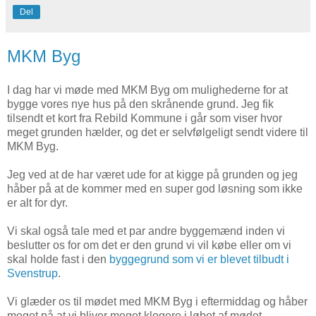
Del
MKM Byg
I dag har vi møde med MKM Byg om mulighederne for at
bygge vores nye hus på den skrånende grund. Jeg fik
tilsendt et kort fra Rebild Kommune i går som viser hvor
meget grunden hælder, og det er selvfølgeligt sendt videre til
MKM Byg.
Jeg ved at de har været ude for at kigge på grunden og jeg
håber på at de kommer med en super god løsning som ikke
er alt for dyr.
Vi skal også tale med et par andre byggemænd inden vi
beslutter os for om det er den grund vi vil købe eller om vi
skal holde fast i den
byggegrund som vi er blevet tilbudt i
Svenstrup
.
Vi glæder os til mødet med MKM Byg i eftermiddag og håber
meget på at vi bliver meget klogere i løbet af mødet.