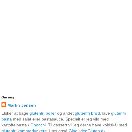
Om mig
Martin Jensen
Elsker at bage
glutenfri boller
og andet
glutenfri brød
, lave
glutenfri
pasta
med salat eller pastasauce. Specielt er jeg vild med
kartoffelpasta /
Gnocchi
. Til dessert vil jeg gerne have koldskål med
glutenfri kammerjunkere
. Læs også
GladUdenGluten.dk