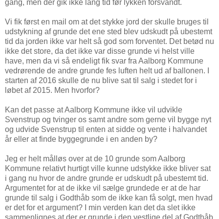
gang, men der gik ikke lang tid før lykken forsvandt.
Vi fik først en mail om at det stykke jord der skulle bruges til
udstykning af grunde det ene sted blev udskudt på ubestemt
tid da jorden ikke var helt så god som forventet. Det betød nu
ikke det store, da det ikke var disse grunde vi helst ville
have, men da vi så endeligt fik svar fra Aalborg Kommune
vedrørende de andre grunde fes luften helt ud af ballonen. I
starten af 2016 skulle de nu blive sat til salg i stedet for i
løbet af 2015. Men hvorfor?
Kan det passe at Aalborg Kommune ikke vil udvikle
Svenstrup og tvinger os samt andre som gerne vil bygge nyt
og udvide Svenstrup til enten at sidde og vente i halvandet
år eller at finde byggegrunde i en anden by?
Jeg er helt målløs over at de 10 grunde som Aalborg
Kommune relativt hurtigt ville kunne udstykke ikke bliver sat
i gang nu hvor de andre grunde er udskudt på ubestemt tid.
Argumentet for at de ikke vil sælge grundede er at de har
grunde til salg i Godthåb som de ikke kan få solgt, men hvad
er det for et argument? I min verden kan det da slet ikke
sammenlignes at der er grunde i den vestlige del af Godthåb