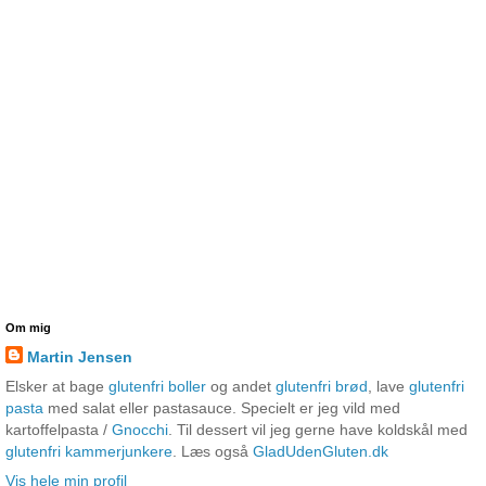
Om mig
Martin Jensen
Elsker at bage
glutenfri boller
og andet
glutenfri brød
, lave
glutenfri
pasta
med salat eller pastasauce. Specielt er jeg vild med
kartoffelpasta /
Gnocchi
. Til dessert vil jeg gerne have koldskål med
glutenfri kammerjunkere
. Læs også
GladUdenGluten.dk
Vis hele min profil