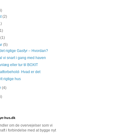
4)
st
(2)
1)
(1)
s
(1)
ar
(5)
et rigtige Gasfyr – Hvordan?
l vi snart i gang med haven
læg eller tur til BOXIT
atforbehold- Hvad er det
lt rigtige hus
ar
(4)
6)
ye-hus.dk
dler om de overvejelser som vi
haft i forbindelse med at bygge nyt