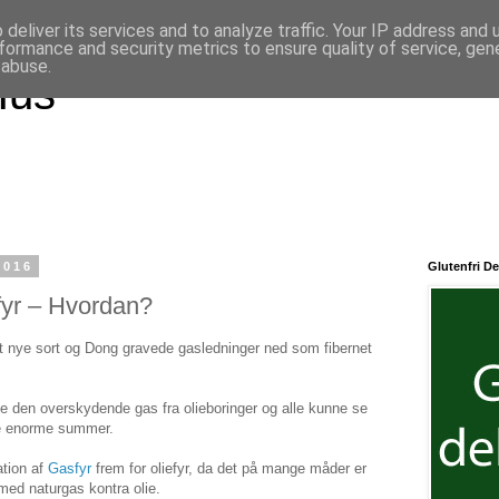
deliver its services and to analyze traffic. Your IP address and
formance and security metrics to ensure quality of service, ge
 abuse.
Hus
2016
Glutenfri De
fyr – Hvordan?
et nye sort og Dong gravede gasledninger ned som fibernet
de den overskydende gas fra olieboringer og alle kunne se
de enorme summer.
ation af
Gasfyr
frem for oliefyr, da det på mange måder er
med naturgas kontra olie.