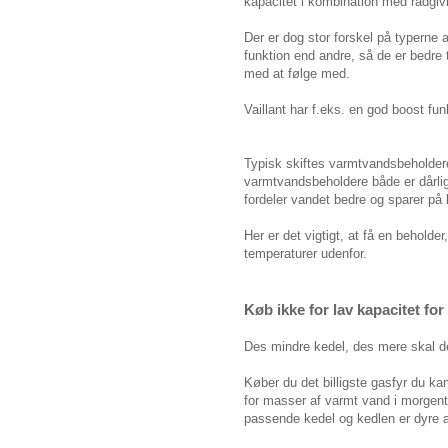
kapacitet i kombination med rådgiv
Der er dog stor forskel på typerne 
funktion end andre, så de er bedre
med at følge med.
Vaillant har f.eks. en god boost fun
Typisk skiftes varmtvandsbeholde
varmtvandsbeholdere både er dårlig
fordeler vandet bedre og sparer på 
Her er det vigtigt, at få en beholde
temperaturer udenfor.
Køb ikke for lav kapacitet for
Des mindre kedel, des mere skal d
Køber du det billigste gasfyr du k
for masser af varmt vand i morgent
passende kedel og kedlen er dyre at