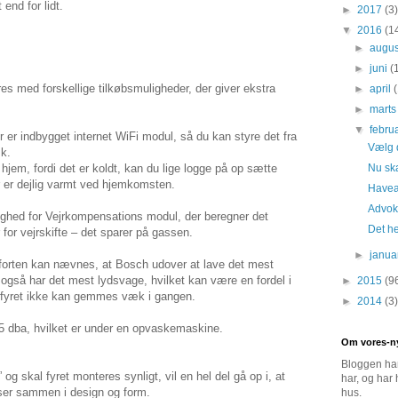
 end for lidt.
►
2017
(3)
▼
2016
(1
►
augu
►
juni
(
es med forskellige tilkøbsmuligheder, der giver ekstra
►
april
►
mart
▼
febru
r er indbygget internet WiFi modul, så du kan styre det fra
Vælg d
sk.
Nu ska
 hjem, fordi det er koldt, kan du lige logge på op sætte
er er dejlig varmt ved hjemkomsten.
Havean
Advok
hed for Vejrkompensations modul, der beregner det
Det he
for vejrskifte – det sparer på gassen.
►
janu
forten kan nævnes, at Bosch udover at lave det mest
 også har det mest lydsvage, hvilket kan være en fordel i
►
2015
(9
or fyret ikke kan gemmes væk i gangen.
►
2014
(3)
5 dba, hvilket er under en opvaskemaskine.
Om vores-n
Bloggen han
og skal fyret monteres synligt, vil en hel del gå op i, at
har, og har 
ser sammen i design og form.
hus.