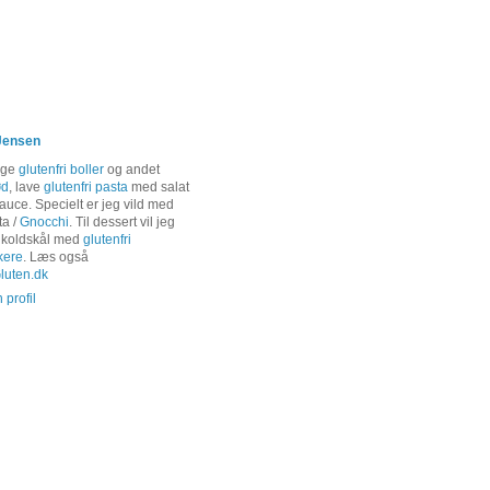
Jensen
age
glutenfri boller
og andet
ød
, lave
glutenfri pasta
med salat
auce. Specielt er jeg vild med
ta /
Gnocchi
. Til dessert vil jeg
 koldskål med
glutenfri
kere
. Læs også
uten.dk
 profil