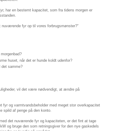
efyr, har en bestemt kapacitet, som fra tidens morgen er
usstanden.
t nuværende fyr op til vores forbrugsmønster?”
le morgenbad?
rme huset, når det er hunde koldt udenfor?
d det samme?
ligheder, vil det være nødvendigt, at ændre på
et fyr og varmtvandsbeholder med meget stor overkapacitet
tte spild af penge på den konto.
ed det nuværende fyr og kapaciteten, er det fint at tage
i kW og bruge den som retningsgiver for den nye gaskedels