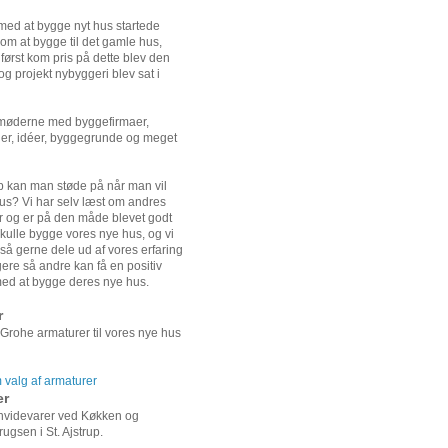
ed at bygge nyt hus startede
om at bygge til det gamle hus,
først kom pris på dette blev den
 og projekt nybyggeri blev sat i
 møderne med byggefirmaer,
er, idéer, byggegrunde og meget
 kan man støde på når man vil
us? Vi har selv læst om andres
r og er på den måde blevet godt
t skulle bygge vores nye hus, og vi
gså gerne dele ud af vores erfaring
re så andre kan få en positiv
ed at bygge deres nye hus.
r
 Grohe armaturer til vores nye hus
valg af armaturer
er
 hvidevarer ved Køkken og
ugsen i St. Ajstrup.