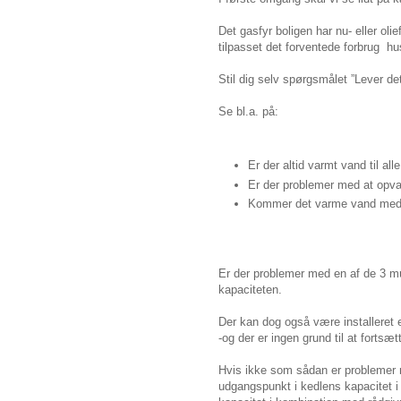
Det gasfyr boligen har nu- eller oli
tilpasset det forventede forbrug h
Stil dig selv spørgsmålet ”Lever de
Se bl.a. på:
Er der altid varmt vand til al
Er der problemer med at opva
Kommer det varme vand me
Er der problemer med en af de 3 mu
kapaciteten.
Der kan dog også være installeret 
-og der er ingen grund til at fortsæ
Hvis ikke som sådan er problemer m
udgangspunkt i kedlens kapacitet 