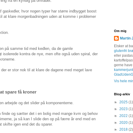
ning fra en kyndig på området.
af gaskedler, hvor nogen typer har større indbygget boost
 til at klare morgenbadningen uden at komme i problemer
Om mig
ktion.
Martin 
Elsker at b
ren på samme tid med kedlen, da de gamle
glutenfri br
t isolerede kontra de nye, men ofte også uden spiral, der
eller pastas
kronerne.
kartoffelpas
gerne have
kammerjun
r, der er stor nok til at klare de dagene med meget lave
GladUdenGl
Vis hele min
 at spare få kroner
Blog-arkiv
►
2025
(1)
en arbejde og det slider på komponenterne.
►
2023
(1)
an finde og sætter det i en bolig med mange kvm og behov
►
2022
(1)
imerne, ja så kan I slide den op på færre år end med en
►
2020
(1)
 skifte igen end det du sparer.
►
2018
(2)