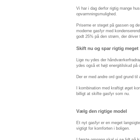
Vi har i dag derfor rigtig mange h
opvarmningsmulighed.
Priserne er steget på gassen og det 
moderne gasfyr med kondenserende
godt 25% på den strøm, der driver f
Skift nu og spar rigtig meget
Lige nu ydes der håndværkerfradrag 
ydes også et højt energitilskud på o
Der er med andre ord god grund til a
I kombination med kraftigt øget kon
billigt at skifte gasfyr som nu.
Vælg den rigtige model
Et nyt gasfyr er en meget langsigtet
vigtigt for komforten i boligen.
I første omgang skal vi se lidt på k