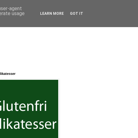
 user-agent
nerate usage
LEARN MORE
GOT IT
likatesser