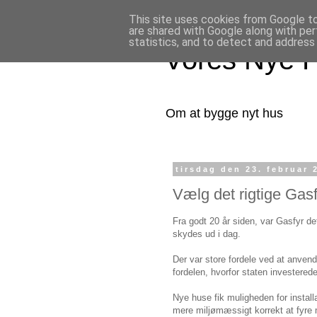
This site uses cookies from Google to 
are shared with Google along with per
statistics, and to detect and address
Vores Nye 
Om at bygge nyt hus
tirsdag den 23. februar 
Vælg det rigtige Gas
Fra godt 20 år siden, var Gasfyr d
skydes ud i dag.
Der var store fordele ved at anven
fordelen, hvorfor staten investere
Nye huse fik muligheden for install
mere miljømæssigt korrekt at fyre 