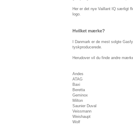
Her er det nye Vaillant IQ særligt fl
logo.
Hvilket mærke?
I Danmark er de mest solgte Gasfyr
tyskproducerede.
Herudover vil du finde andre mærke
Andes
ATAG
Baxi
Beretta
Geminox
Milton
Saunier Duval
Veissmann
Weishaupt
Wolf