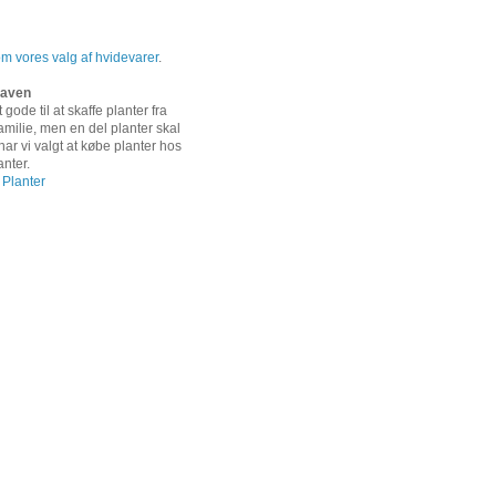
 vores valg af hvidevarer
.
 haven
 gode til at skaffe planter fra
amilie, men en del planter skal
ar vi valgt at købe planter hos
anter.