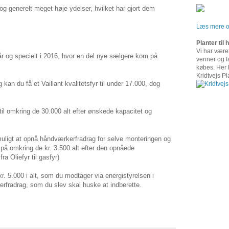
 og generelt meget høje ydelser, hvilket har gjort dem
Læs mere om
Planter til
Vi har været
r og specielt i 2016, hvor en del nye sælgere kom på
venner og f
købes. Her h
Kridtvejs Pl
 kan du få et Vaillant kvalitetsfyr til under 17.000, dog
 til omkring de 30.000 alt efter ønskede kapacitet og
uligt at opnå håndværkerfradrag for selve monteringen og
 på omkring de kr. 3.500 alt efter den opnåede
ra Oliefyr til gasfyr)
r. 5.000 i alt, som du modtager via energistyrelsen i
kerfradrag, som du slev skal huske at indberette.