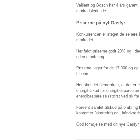
Vaillant og Bosch har 4 års garanti
markedsledende.
Priserne på nyt Gasfyr
Konkurrencen er steget de senere å
markedet.
Her faldt priserne godt 20% og i dag
uden montering.
Priserne ligger fra de 17.000 og op
tilbehør.
Her skal det bemærkes, at det er m
energitilskud for energibesparelsen
energibesparelse (størst ved skifte f
Forvent samlet tilskud på omkring k
kontanter (skattefrit) og i håndvær
God fornøjelse med dit nye Gasfyr.