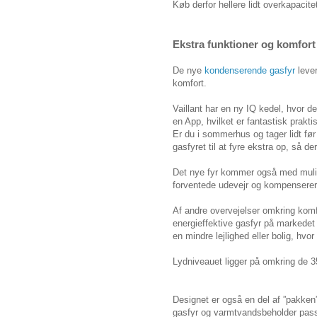
Køb derfor hellere lidt overkapacitet
Ekstra funktioner og komfort
De nye
kondenserende gasfyr
lever
komfort.
Vaillant har en ny IQ kedel, hvor de
en App, hvilket er fantastisk prakti
Er du i sommerhus og tager lidt før
gasfyret til at fyre ekstra op, så d
Det nye fyr kommer også med mulig
forventede udevejr og kompenserer 
Af andre overvejelser omkring kom
energieffektive gasfyr på markedet
en mindre lejlighed eller bolig, hv
Lydniveauet ligger på omkring de 3
Designet er også en del af ”pakken” 
gasfyr og varmtvandsbeholder pas