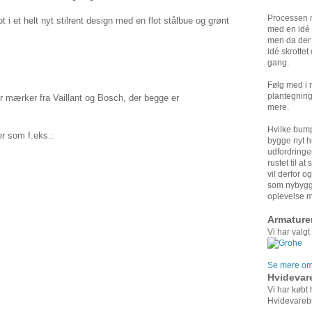
Processen m
ot i et helt nyt stilrent design med en flot stålbue og grønt
med en idé 
men da der 
idé skrottet
gang.
Følg med i
plantegning
 mærker fra Vaillant og Bosch, der begge er
mere.
Hvilke bump
r som f.eks.:
bygge nyt h
udfordringe
rustet til a
vil derfor o
som nybygge
oplevelse m
Armature
Vi har valgt
Se mere om 
Hvidevar
Vi har købt
Hvidevarebr