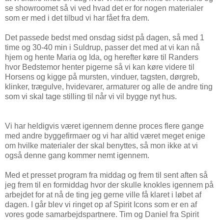
se showroomet så vi ved hvad det er for nogen materialer
som er med i det tilbud vi har fået fra dem.
Det passede bedst med onsdag sidst på dagen, så med 1
time og 30-40 min i Suldrup, passer det med at vi kan nå
hjem og hente Maria og Ida, og herefter køre til Randers
hvor Bedstemor henter pigerne så vi kan køre videre til
Horsens og kigge på mursten, vinduer, tagsten, dørgreb,
klinker, trægulve, hvidevarer, armaturer og alle de andre ting
som vi skal tage stilling til når vi vil bygge nyt hus.
Vi har heldigvis været igennem denne proces flere gange
med andre byggefirmaer og vi har altid været meget enige
om hvilke materialer der skal benyttes, så mon ikke at vi
også denne gang kommer nemt igennem.
Med et presset program fra middag og frem til sent aften så
jeg frem til en formiddag hvor der skulle knokles igennem på
arbejdet for at nå de ting jeg gerne ville få klaret i løbet af
dagen. I går blev vi ringet op af Spirit Icons som er en af
vores gode samarbejdspartnere. Tim og Daniel fra Spirit